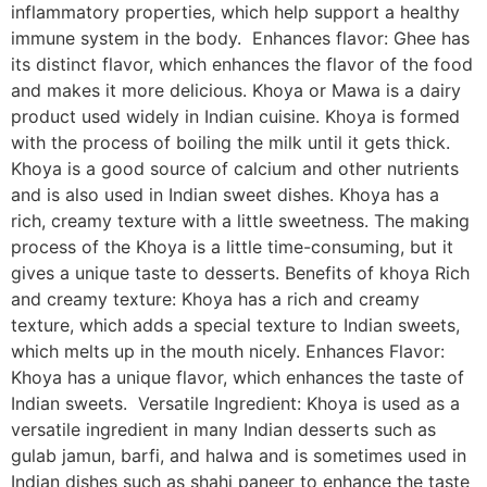
inflammatory properties, which help support a healthy
immune system in the body. Enhances flavor: Ghee has
its distinct flavor, which enhances the flavor of the food
and makes it more delicious. Khoya or Mawa is a dairy
product used widely in Indian cuisine. Khoya is formed
with the process of boiling the milk until it gets thick.
Khoya is a good source of calcium and other nutrients
and is also used in Indian sweet dishes. Khoya has a
rich, creamy texture with a little sweetness. The making
process of the Khoya is a little time-consuming, but it
gives a unique taste to desserts. Benefits of khoya Rich
and creamy texture: Khoya has a rich and creamy
texture, which adds a special texture to Indian sweets,
which melts up in the mouth nicely. Enhances Flavor:
Khoya has a unique flavor, which enhances the taste of
Indian sweets. Versatile Ingredient: Khoya is used as a
versatile ingredient in many Indian desserts such as
gulab jamun, barfi, and halwa and is sometimes used in
Indian dishes such as shahi paneer to enhance the taste