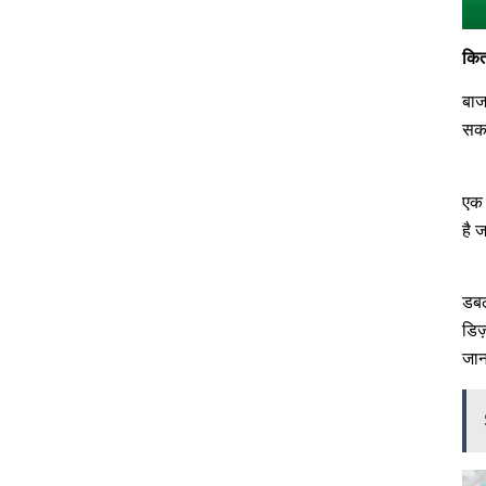
कित
बाज
सकत
एक 
है 
डबल
डिज
जान