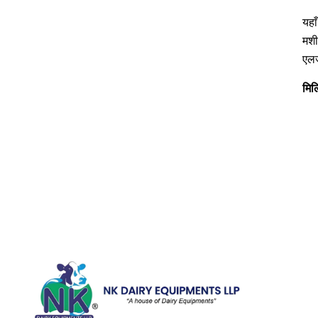
यहा
मशी
एलर
मिल
Quick Li
Home
Galler