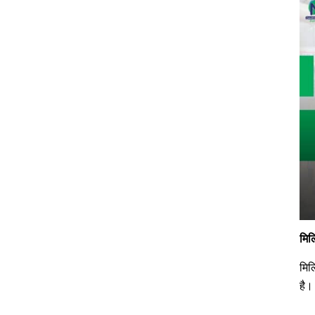
मिल
मिल
है