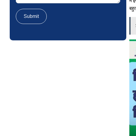
में
बहु