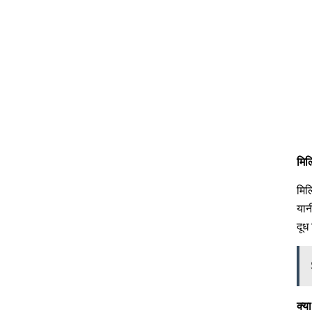
मिल
मिल
यान
दूध
क्य