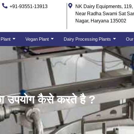
+91-93551-13913
NK Dairy Equipments, 119, 
Near Radha Swami Sat Sa
Nagar, Haryana 135002
 Plant
Vegan Plant
Dairy Processing Plants
Our 
ा उपयोग कैसे करते है ?