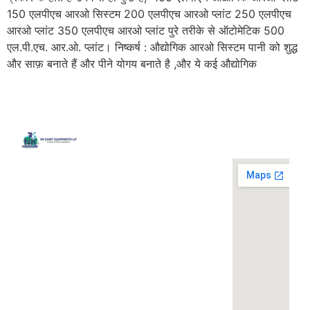
150 एलपीएच आरओ सिस्टम 200 एलपीएच आरओ प्लांट 250 एलपीएच
आरओ प्लांट 350 एलपीएच आरओ प्लांट पुरे तरीके से ऑटोमेटिक 500
एल.पी.एच. आर.ओ. प्लांट। निष्कर्ष : औद्योगिक आरओ सिस्टम पानी को शुद्ध
और साफ़ बनाते हैं और पीने योगय बनाते है ,और ये कई औद्योगिक
Quick
Contact
Locatio
We are
Links
Us
running a
Home
NK Dairy
dairy
Equipments,
equipment
Gallery
119,
company
Ishopur,
located at
Blog
Delhi Road,
119,
Videos
Near Radha
Ishopur,
Swami Sat
Delhi