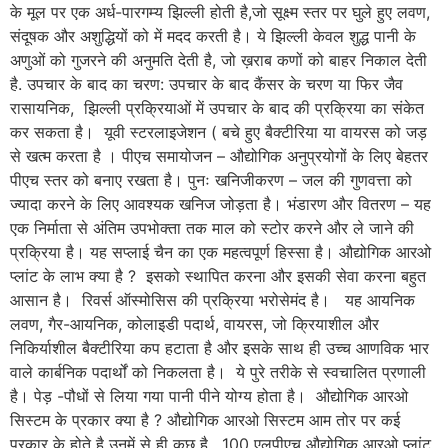
के मूल पर एक अर्ध-पारगम्य झिल्ली होती है,जो सूक्ष्म स्तर पर घुले हुए लवण,
संदूषक और अशुद्धियों को में मदद करती है। ये झिल्ली केवल शुद्ध पानी के
अणुओं को गुजरने की अनुमति देती है, जो ख़राब कणों को बाहर निकाल देती
है. उपचार के बाद का चरण: उपचार के बाद कैंसर के चरण या फिर जैव
रासायनिक, झिल्ली प्रक्रियाओं में उपचार के बाद की प्रक्रिया का संकेत
कर सकता है। यूवी स्टरलाइजेशन ( बचे हुए बैक्टीरिया या वायरस को जड़
से खत्म करता है । पीएच समायोजन – औद्योगिक अनुप्रयोगों के लिए बेहतर
पीएच स्तर को बनाए रखता है। पुनः खनिजीकरण – जल की गुणवत्ता को
ज्यादा करने के लिए आवश्यक खनिज जोड़ता है। भंडारण और वितरण – यह
एक निर्माता से अंतिम उपभोक्ता तक माल को स्टोर करने और ले जाने की
प्रक्रिया है। यह सप्लाई चैन का एक महत्वपूर्ण हिस्सा है। औद्योगिक आरओ
प्लांट के लाभ क्या है ? इसको स्थापित करना और इसकी सेवा करना बहुत
आसान है। रिवर्स ऑस्मोसिस की प्रक्रिया भरोसेमंद है। यह आयनिक
लवण, गैर-आयनिक, कोलाइडी पदार्थ, वायरस, जो क्रियाशील और
निकिर्याशील बैक्टीरिया कप हटाता है और इसके साथ ही उच्च आणविक भार
वाले कार्बनिक पदार्थों को निकलता है। ये पुरे तरीके से स्वचालित प्रणाली
है। पेड़ -पौधों से लिया गया पानी पीने योग्य होता है। औद्योगिक आरओ
सिस्टम के प्रकार क्या है ? औद्योगिक आरओ सिस्टम आम तोर पर कई
प्रकार के होते है उनमें से ही कुछ है, 100 एलपीएच औद्योगिक आरओ प्लांट