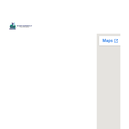
Quick
Contact
Locatio
We are
Links
Us
running a
Home
NK Dairy
dairy
Equipments,
equipment
Gallery
119,
company
Ishopur,
located at
Blog
Delhi Road,
119,
Videos
Near Radha
Ishopur,
Swami Sat
Delhi
Certificates
Sang
Road,
Contact
Bhawan,
Near
Us
Yamuna
Radha
Nagar,
Swami